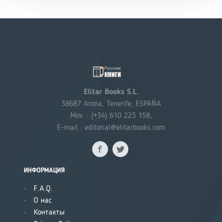
Elitar Books S.L.
38687 Arona, Tenerife, ESPAÑA
Mov. : (+34) 610 223 158,
E-mail : editorial@elitarbooks.com
ИНФОРМАЦИЯ
F.A.Q.
О нас
Контакты